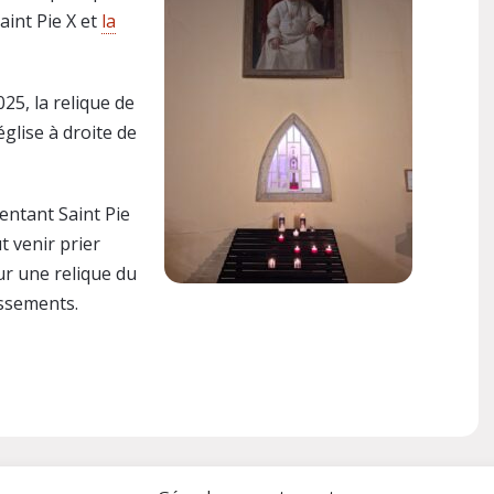
aint Pie X et
la
25, la relique de
église à droite de
entant Saint Pie
t venir prier
ur une relique du
ossements.