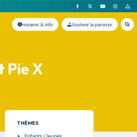
Horaires & Info
Soutenir la paroisse
t Pie X
THÈMES
Enfants / Jeunes