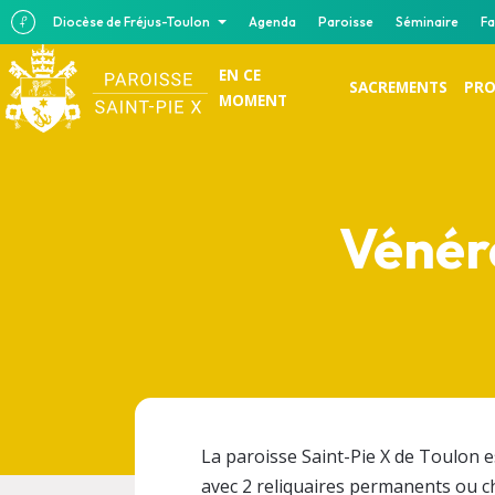
Diocèse de Fréjus-Toulon
Agenda
Paroisse
Séminaire
Fa
EN CE
SACREMENTS
PRO
MOMENT
Vénére
La paroisse Saint-Pie X de Toulon e
avec 2 reliquaires permanents ou c