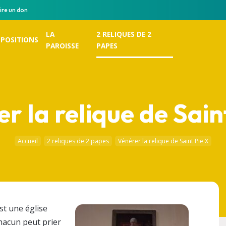
ire un don
LA
2 RELIQUES DE 2
POSITIONS
PAROISSE
PAPES
r la relique de Sain
Accueil
2 reliques de 2 papes
Vénérer la relique de Saint Pie X
st une église
hacun peut prier