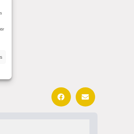
es
tir
es