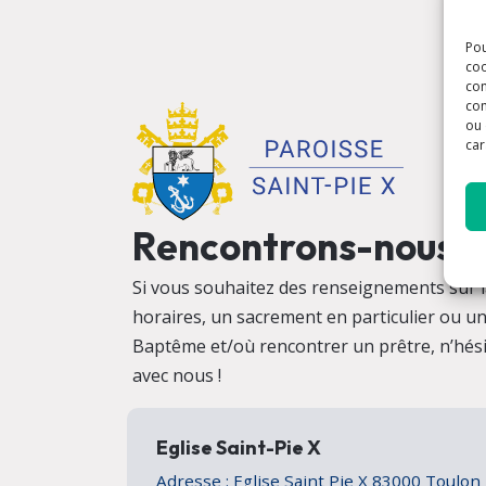
Pou
coo
con
com
ou 
car
Rencontrons-nous
Si vous souhaitez des renseignements sur la
horaires, un sacrement en particulier ou u
Baptême et/où rencontrer un prêtre, n’hési
avec nous !
Eglise Saint-Pie X
Adresse : Eglise Saint Pie X 83000 Toulo