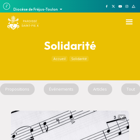
Diocèse de Fréjus-Toulon
Solidarité
Accueil
Solidarité
Propositions
Événements
Articles
Tout