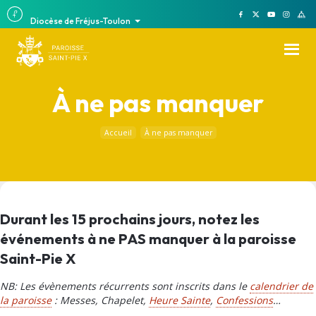
Diocèse de Fréjus-Toulon
À ne pas manquer
Accueil
À ne pas manquer
Durant les 15 prochains jours, notez les
événements à ne PAS manquer à la paroisse
Saint-Pie X
NB: Les évènements récurrents sont inscrits dans le
calendrier de
la paroisse
: Messes, Chapelet,
Heure Sainte
,
Confessions
…