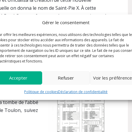
 et officialisa la création de cette nouvelle
uelle on donna le nom de Saint-Pie X. À cette
bbé René Serveau fut nommé comme premier curé.
Gérer le consentement
septembre 1992 pour la consécration de l’église par
r offrir les meilleures expériences, nous utilisons des technologies telles que l
kies pour stocker et/ou accéder aux informations des appareils. Le fait de
sentir à ces technologies nous permettra de traiter des données telles que le
portement de navigation ou les ID uniques sur ce site. Le fait de ne pas consen
de retirer son consentement peut avoir un effet négatif sur certaines
ur l’histoire de la
actéristiques et fonctions.
 le livre Paroisse
e à saint Jean-Paul
Accepter
Refuser
Voir les préférenc
de l’accueil ou du
Politique de cookies
Déclaration de confidentialité
la tombe de l’abbé
de Toulon, suivez