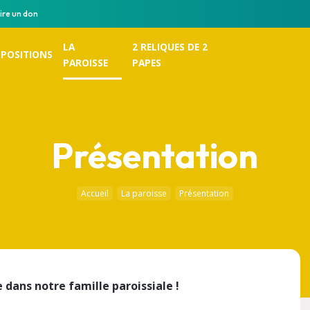
ire un don
LA
2 RELIQUES DE 2
POSITIONS
PAROISSE
PAPES
Présentation
Accueil
La paroisse
Présentation
 dans notre famille paroissiale !