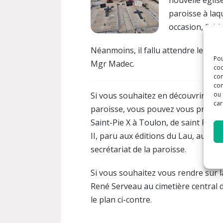
nouvelle église
paroisse à laq
occasion, l’a
Néanmoins, il fallu attendre le 20 
Pou
Mgr Madec.
coo
con
com
ou 
Si vous souhaitez en découvrir plus s
car
paroisse, vous pouvez vous procurer
Saint-Pie X à Toulon, de saint Pierr
II, paru aux éditions du Lau, auprès 
secrétariat de la paroisse.
Si vous souhaitez vous rendre sur 
René Serveau au cimetière central 
le plan ci-contre.