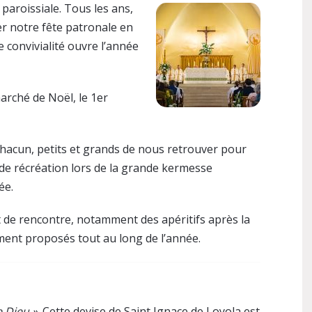
paroissiale. Tous les ans,
r notre fête patronale en
 convivialité ouvre l’année
rché de Noël, le 1er
acun, petits et grands de nous retrouver pour
t de récréation lors de la grande kermesse
ée.
t de rencontre, notamment des apéritifs après la
ent proposés tout au long de l’année.
e Dieu »
. Cette devise de Saint Ignace de Loyola est