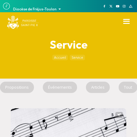
Diocèse de Fréjus-Toulon
Service
Accueil
Service
Propositions
Événements
Articles
Tout