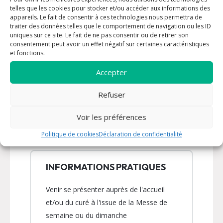
Diocésaine de Fréjus-Toulon (ADFT) qui gère les sites
telles que les cookies pour stocker et/ou accéder aux informations des
internet du diocèse et sont adressées directement à la
appareils. Le fait de consentir à ces technologies nous permettra de
paroisse concernée afin qu’elle y apporte réponse. Ces
traiter des données telles que le comportement de navigation ou les ID
données sont traitées uniquement pour répondre à vos
uniques sur ce site. Le fait de ne pas consentir ou de retirer son
demandes. Le traitement est fondé sur l’intérêt légitime de
consentement peut avoir un effet négatif sur certaines caractéristiques
l’ADFT et de la paroisse de donner suite à vos demandes et
et fonctions.
de répondre à vos questions. Seules les mentions signalées
par un * sont obligatoires. Nous vous invitons à prendre
Accepter
connaissance de notre politique de confidentialité. Pour
exercer vos droits ou toutes questions sur vos données à
caractère personnel écrivez à rgpd@diocese-frejus-
Refuser
toulon.com *
Voir les préférences
Envoyer
Politique de cookies
Déclaration de confidentialité
INFORMATIONS PRATIQUES
Venir se présenter auprès de l'accueil
et/ou du curé à l'issue de la Messe de
semaine ou du dimanche