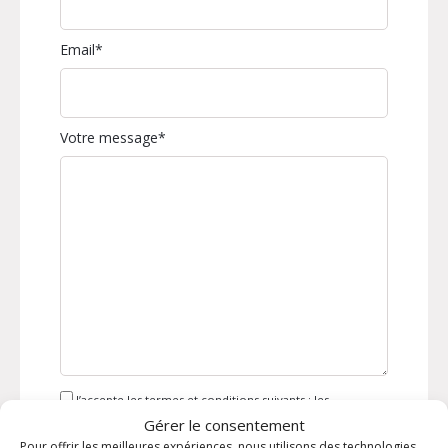
Email
Votre message
J’accepte les termes et conditions suivants : les
informations que vous communiquez dans ce formulaire
Gérer le consentement
sont traitées par le Service communication de l’Association
Pour offrir les meilleures expériences, nous utilisons des technologies