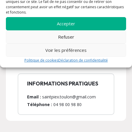
uniques sur ce site. Le fait de ne pas consentir ou de retirer son
consentement peut avoir un effet négatif sur certaines caractéristiques
Il est possible à la paroisse de demander un
et fonctions.
extrait de BAPTEME, voici les informations
pratiques
Accepter
Il est possible à la paroisse de se préparer et de
Refuser
recevoir la CONFIRMATION en tant qu’ADULTE,
voici les informations pratiques
Voir les préférences
N’hésitez pas à prendre rendez-vous avec un
Politique de cookies
Déclaration de confidentialité
prêtre et/ou à rencontrer un prêtre.
INFORMATIONS PRATIQUES
Email :
saintpiex.toulon@gmail.com
Téléphone :
04 98 00 98 80