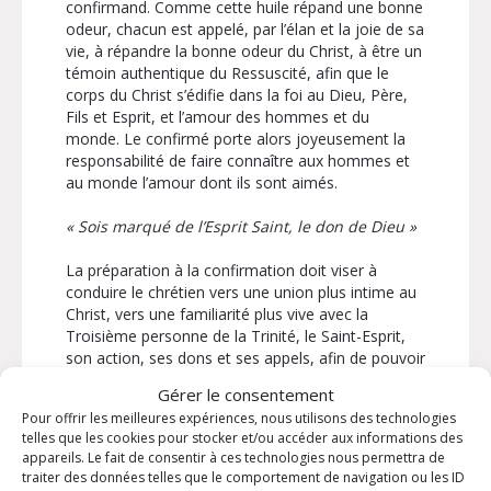
confirmand. Comme cette huile répand une bonne
odeur, chacun est appelé, par l’élan et la joie de sa
vie, à répandre la bonne odeur du Christ, à être un
témoin authentique du Ressuscité, afin que le
corps du Christ s’édifie dans la foi au Dieu, Père,
Fils et Esprit, et l’amour des hommes et du
monde. Le confirmé porte alors joyeusement la
responsabilité de faire connaître aux hommes et
au monde l’amour dont ils sont aimés.
« Sois marqué de l’Esprit Saint, le don de Dieu »
La préparation à la confirmation doit viser à
conduire le chrétien vers une union plus intime au
Christ, vers une familiarité plus vive avec la
Troisième personne de la Trinité, le Saint-Esprit,
son action, ses dons et ses appels, afin de pouvoir
mieux assumer les responsabilités de la vie
Gérer le consentement
chrétienne.
Pour offrir les meilleures expériences, nous utilisons des technologies
telles que les cookies pour stocker et/ou accéder aux informations des
Il est possible à la paroisse de se préparer et de
appareils. Le fait de consentir à ces technologies nous permettra de
recevoir la CONFIRMATION en tant qu’ENFANT,
traiter des données telles que le comportement de navigation ou les ID
voici les informations pratiques